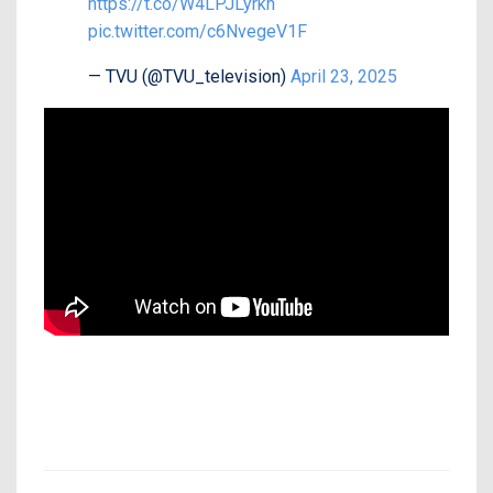
https://t.co/W4LPJLyrkh
pic.twitter.com/c6NvegeV1F
— TVU (@TVU_television)
April 23, 2025