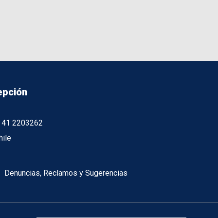
epción
56 41 2203262
hile
Denuncias, Reclamos y Sugerencias