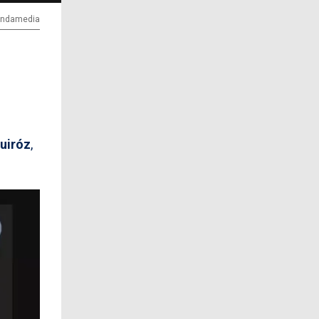
 ondamedia
Quiróz
,