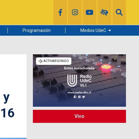
Programación
Medios UdeC
Diario Concepción
Radio UdeC
Noticias UdeC
La Discusión
 y
-16
Vivo