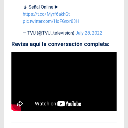
📡 Señal Online ▶️
https://t.co/Myrf6akhGt
pic.twitter.com/HoFGnxr83H
— TVU (@TVU_television)
July 28, 2022
Revisa aquí la conversación completa: