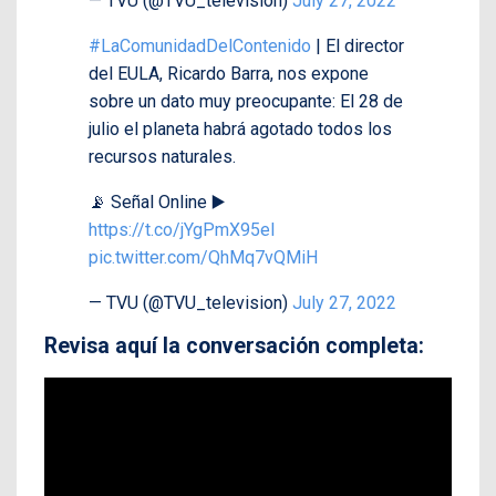
— TVU (@TVU_television)
July 27, 2022
#LaComunidadDelContenido
| El director
del EULA, Ricardo Barra, nos expone
sobre un dato muy preocupante: El 28 de
julio el planeta habrá agotado todos los
recursos naturales.
📡 Señal Online ▶️
https://t.co/jYgPmX95eI
pic.twitter.com/QhMq7vQMiH
— TVU (@TVU_television)
July 27, 2022
Revisa aquí la conversación completa: