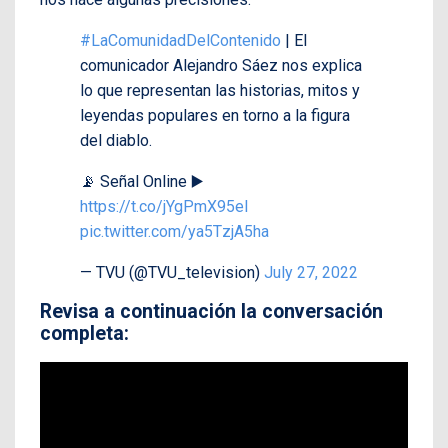
#LaComunidadDelContenido
| El
comunicador Alejandro Sáez nos explica
lo que representan las historias, mitos y
leyendas populares en torno a la figura
del diablo.
📡 Señal Online ▶️
https://t.co/jYgPmX95eI
pic.twitter.com/ya5TzjA5ha
— TVU (@TVU_television)
July 27, 2022
Revisa a continuación la conversación
completa: