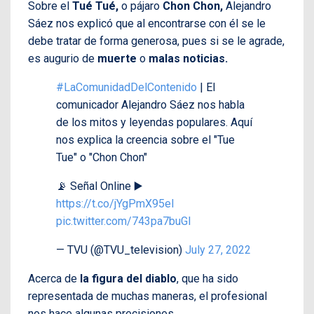
Sobre el
Tué Tué,
o pájaro
Chon Chon,
Alejandro
Sáez nos explicó que al encontrarse con él se le
debe tratar de forma generosa, pues si se le agrade,
es augurio de
muerte
o
malas noticias.
#LaComunidadDelContenido
| El
comunicador Alejandro Sáez nos habla
de los mitos y leyendas populares. Aquí
nos explica la creencia sobre el "Tue
Tue" o "Chon Chon"
📡 Señal Online ▶️
https://t.co/jYgPmX95eI
pic.twitter.com/743pa7buGI
— TVU (@TVU_television)
July 27, 2022
Acerca de
la figura del diablo
, que ha sido
representada de muchas maneras, el profesional
nos hace algunas precisiones.