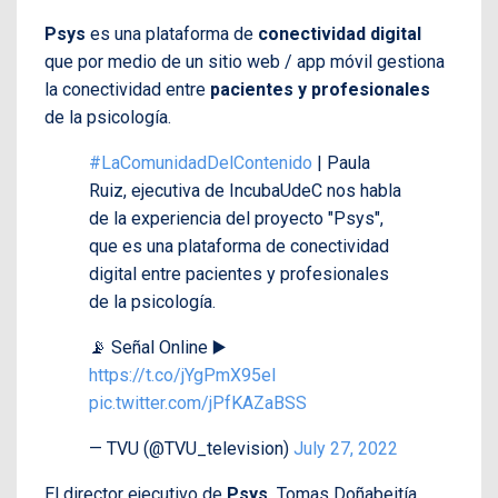
Psys
es una plataforma de
conectividad digital
que por medio de un sitio web / app móvil gestiona
la conectividad entre
pacientes y profesionales
de la psicología.
#LaComunidadDelContenido
| Paula
Ruiz, ejecutiva de IncubaUdeC nos habla
de la experiencia del proyecto "Psys",
que es una plataforma de conectividad
digital entre pacientes y profesionales
de la psicología.
📡 Señal Online ▶️
https://t.co/jYgPmX95eI
pic.twitter.com/jPfKAZaBSS
— TVU (@TVU_television)
July 27, 2022
El director ejecutivo de
Psys,
Tomas Doñabeitía