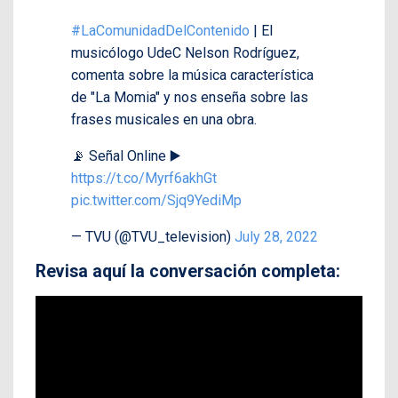
#LaComunidadDelContenido
| El
musicólogo UdeC Nelson Rodríguez,
comenta sobre la música característica
de "La Momia" y nos enseña sobre las
frases musicales en una obra.
📡 Señal Online ▶️
https://t.co/Myrf6akhGt
pic.twitter.com/Sjq9YediMp
— TVU (@TVU_television)
July 28, 2022
Revisa aquí la conversación completa: