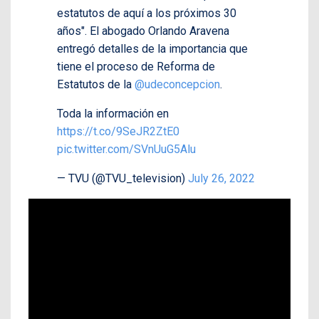
estatutos de aquí a los próximos 30
años". El abogado Orlando Aravena
entregó detalles de la importancia que
tiene el proceso de Reforma de
Estatutos de la
@udeconcepcion
.
Toda la información en
https://t.co/9SeJR2ZtE0
pic.twitter.com/SVnUuG5Alu
— TVU (@TVU_television)
July 26, 2022