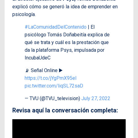
explicó cómo se generó la idea de emprender en
psicología.
#LaComunidadDelContenido
| El
psicólogo Tomás Doñabeitía explica de
qué se trata y cuál es la prestación que
da la plataforma Psys, impulsada por
IncubaUdeC
📡 Señal Online ▶️
https://t.co/jYgPmX95eI
pic.twitter.com/liqSL72saD
— TVU (@TVU_television)
July 27, 2022
Revisa aquí la conversación completa: