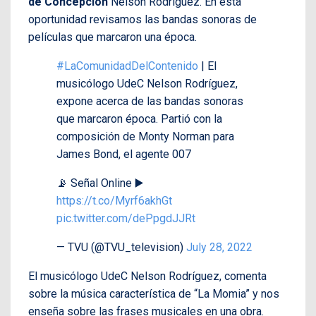
de Concepción
Nelson Rodríguez. En esta
oportunidad revisamos las bandas sonoras de
películas que marcaron una época.
#LaComunidadDelContenido
| El
musicólogo UdeC Nelson Rodríguez,
expone acerca de las bandas sonoras
que marcaron época. Partió con la
composición de Monty Norman para
James Bond, el agente 007
📡 Señal Online ▶️
https://t.co/Myrf6akhGt
pic.twitter.com/dePpgdJJRt
— TVU (@TVU_television)
July 28, 2022
El musicólogo UdeC Nelson Rodríguez, comenta
sobre la música característica de “La Momia” y nos
enseña sobre las frases musicales en una obra.