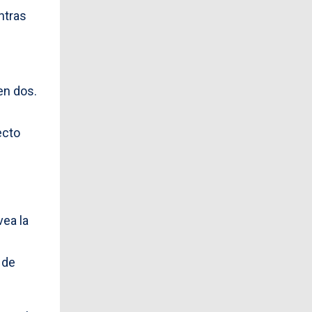
ntras
en dos.
ecto
vea la
 de