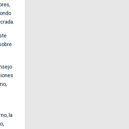
ores,
Fondo
ucrada.
ste
 sobre
onsejo
ciones
mo,
no, la
o,