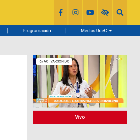
Programación
Medios UdeC
Diario Concepción
Radio UdeC
Noticias UdeC
La Discusión
Vivo