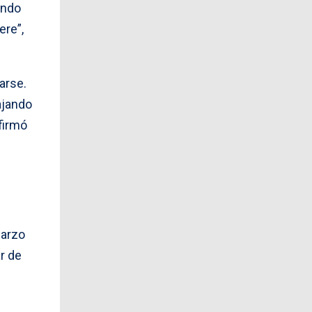
ando
ere”,
arse.
ajando
afirmó
marzo
r de