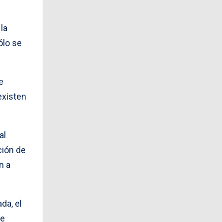
u
la
ólo se
e
existen
al
ción de
n a
da, el
de