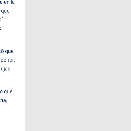
e en la
s que
sí
s
tó que
perior,
hijas
no que
ena,