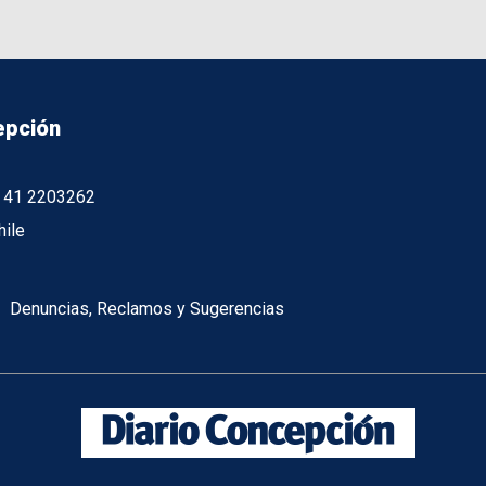
epción
56 41 2203262
hile
Denuncias, Reclamos y Sugerencias