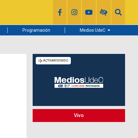
Programación
Medios UdeC
Diario Concepción
Radio UdeC
Noticias UdeC
La Discusión
Vivo