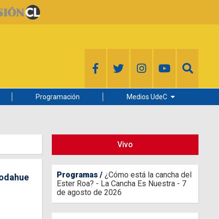
Programación
Medios UdeC
Diario Concepción
Radio UdeC
Vivo
Noticias UdeC
La Discusión
Programas
¿Cómo está la cancha del
codahue
Ester Roa? - La Cancha Es Nuestra - 7
de agosto de 2026