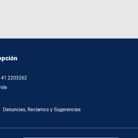
epción
56 41 2203262
hile
Denuncias, Reclamos y Sugerencias