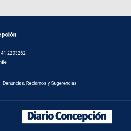
epción
56 41 2203262
hile
Denuncias, Reclamos y Sugerencias