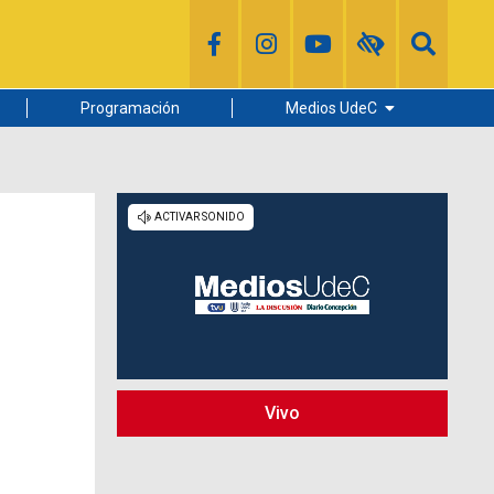
Programación
Medios UdeC
Diario Concepción
Radio UdeC
Noticias UdeC
La Discusión
Vivo