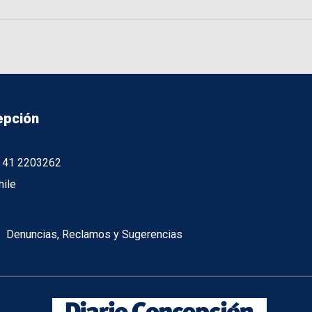
epción
56 41 2203262
hile
Denuncias, Reclamos y Sugerencias