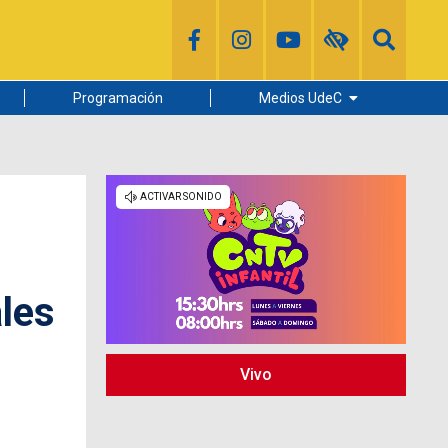
Programación
Medios UdeC
Diario Concepción
Radio UdeC
Noticias UdeC
La Discusión
ales
Vivo