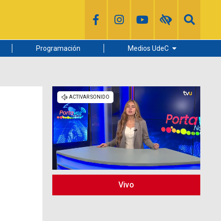
Programación
Medios UdeC
Diario Concepción
Radio UdeC
Noticias UdeC
La Discusión
Vivo