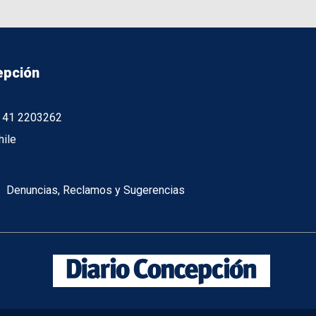
epción
56 41 2203262
hile
Denuncias, Reclamos y Sugerencias