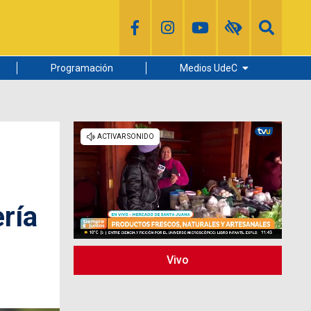
Programación
Medios UdeC
Diario Concepción
Radio UdeC
Noticias UdeC
La Discusión
ería
Vivo