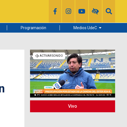
Programación
Medios UdeC
Diario Concepción
Radio UdeC
Noticias UdeC
La Discusión
n
Vivo