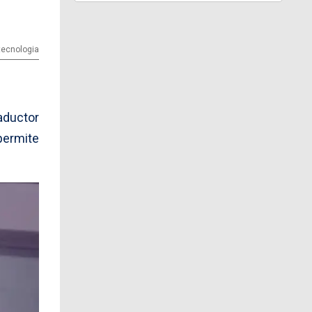
 tecnologia
aductor
permite