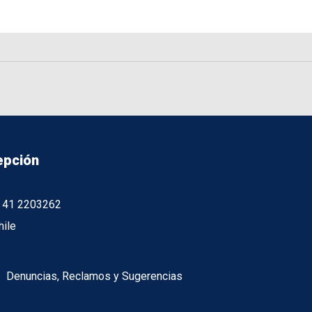
epción
56 41 2203262
hile
Denuncias, Reclamos y Sugerencias