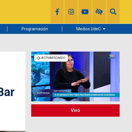
Programación
Medios UdeC
Diario Concepción
Radio UdeC
Noticias UdeC
La Discusión
Bar
Vivo