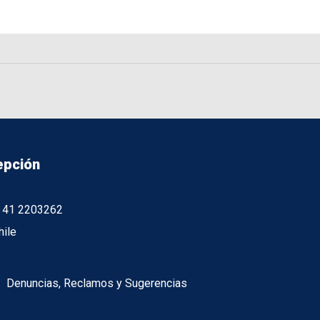
epción
56 41 2203262
hile
Denuncias, Reclamos y Sugerencias