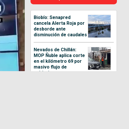
Biobío: Senapred
cancela Alerta Roja por
desborde ante
disminución de caudales
Nevados de Chillán:
MOP Ñuble aplica corte
en el kilómetro 69 por
masivo flujo de
vehículos
Adolescente de 17 años
habría reconocido
participación en
homicidio de ciudadano
egipcio en Coronel