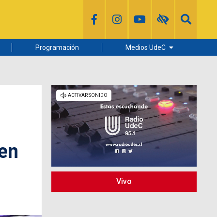
Programación
Medios UdeC
Diario Concepción
Radio UdeC
Noticias UdeC
La Discusión
 en
Vivo