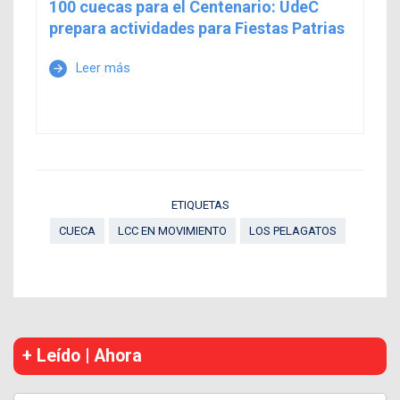
100 cuecas para el Centenario: UdeC
prepara actividades para Fiestas Patrias
Leer más
arrow_forward
ETIQUETAS
CUECA
LCC EN MOVIMIENTO
LOS PELAGATOS
+ Leído | Ahora