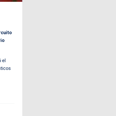
rcuito
rio
 el
áticos