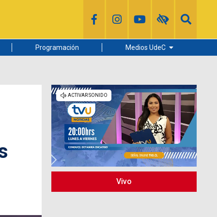
Programación
Medios UdeC
Diario Concepción
Radio UdeC
Noticias UdeC
La Discusión
s
Vivo