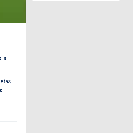
 la
setas
s.