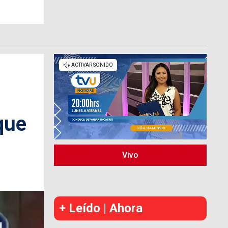
que
Vivo
+ Leído | Ahora