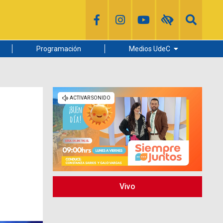
Programación
Medios UdeC
Diario Concepción
Radio UdeC
Noticias UdeC
La Discusión
Vivo