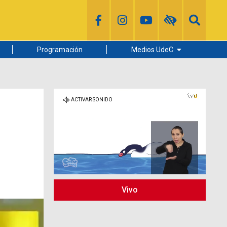
Programación
Medios UdeC
Diario Concepción
Radio UdeC
Noticias UdeC
La Discusión
Vivo