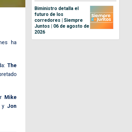
Biministro detalla el
futuro de los
corredores | Siempre
Juntos | 06 de agosto de
2026
nes ha
da:
The
pretado
or
Mike
) y
Jon