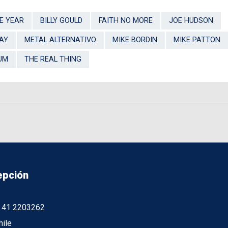
E YEAR
BILLY GOULD
FAITH NO MORE
JOE HUDSON
DAY
METAL ALTERNATIVO
MIKE BORDIN
MIKE PATTON
UM
THE REAL THING
epción
56 41 2203262
hile