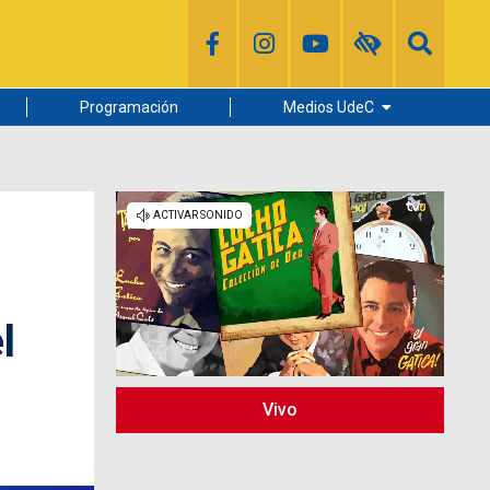
Programación
Medios UdeC
Diario Concepción
Radio UdeC
Noticias UdeC
La Discusión
l
Vivo