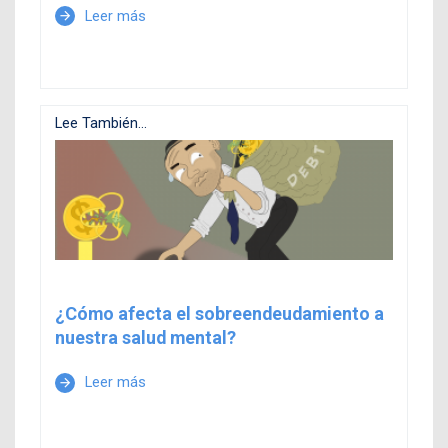
Leer más
arrow_forward
Lee También...
¿Cómo afecta el sobreendeudamiento a
nuestra salud mental?
Leer más
arrow_forward