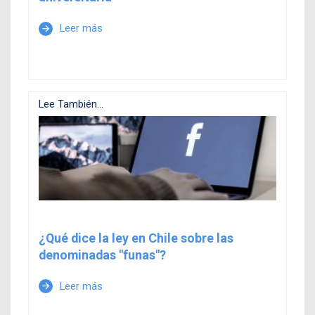
Leer más
arrow_forward
Lee También...
¿Qué dice la ley en Chile sobre las
denominadas "funas"?
Leer más
arrow_forward