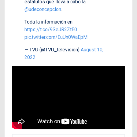
estatutos que lleva a cabo la
@udeconcepcion
.
Toda la información en
https://t.co/9SeJR2ZtE0
pic.twitter.com/EuUn0WaEpM
— TVU (@TVU_television)
August 10,
2022