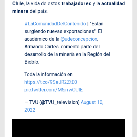
Chile
, la vida de estos
trabajadores
y la
actualidad
minera
del país.
#LaComunidadDelContenido
| "Están
surgiendo nuevas exportaciones". El
académico de la
@udeconcepcion
,
Armando Cartes, comentó parte del
desarrollo de la minería en la Región del
Biobío.
Toda la información en
https://t.co/9SeJR2ZtE0
pic.twitter.com/M5jrrwOUlE
— TVU (@TVU_television)
August 10,
2022