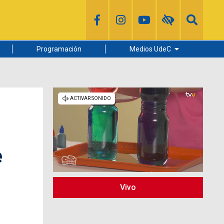
Programación
Medios UdeC
Diario Concepción
Radio UdeC
Noticias UdeC
La Discusión
e
Vivo