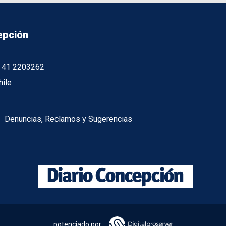
epción
56 41 2203262
hile
Denuncias, Reclamos y Sugerencias
potenciado por