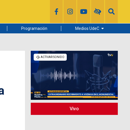
Programación
Medios UdeC
Diario Concepción
Radio UdeC
Noticias UdeC
La Discusión
a
Vivo