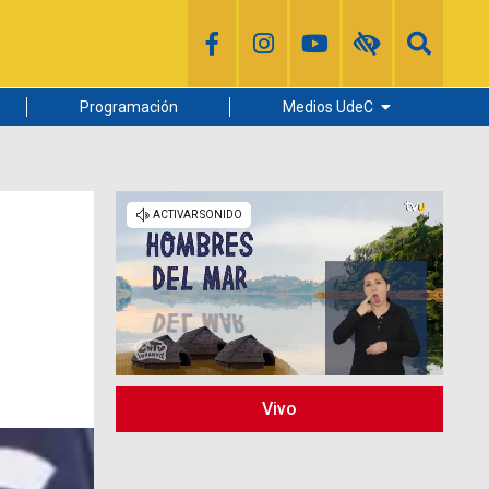
Programación
Medios UdeC
Diario Concepción
Radio UdeC
Noticias UdeC
La Discusión
Vivo