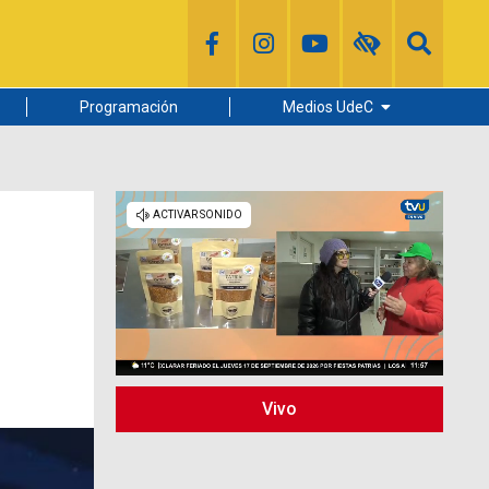
Programación
Medios UdeC
Diario Concepción
Radio UdeC
Noticias UdeC
La Discusión
Vivo