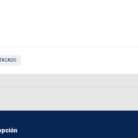
TACADO
epción