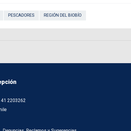
PESCADORES
REGIÓN DEL BIOBÍO
epción
56 41 2203262
hile
Denuncias, Reclamos y Sugerencias