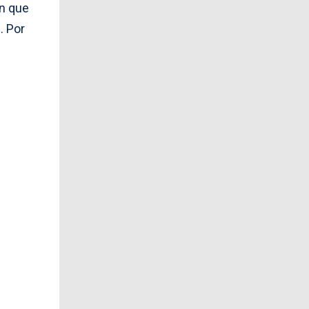
on que
. Por