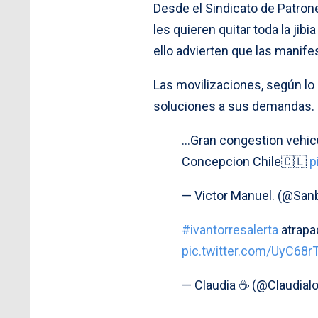
Desde el Sindicato de Patron
les quieren quitar toda la ji
ello advierten que las manife
Las movilizaciones, según lo
soluciones a sus demandas.
…Gran congestion vehicu
Concepcion Chile🇨🇱
p
— Victor Manuel. (@San
#ivantorresalerta
atrapa
pic.twitter.com/UyC68
— Claudia ☕️ (@Claudial