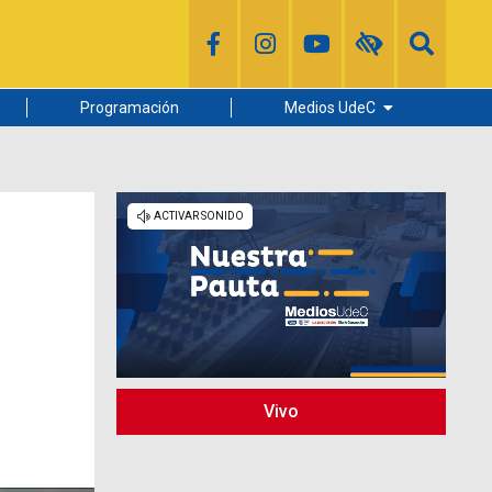
Programación
Medios UdeC
Diario Concepción
Radio UdeC
Noticias UdeC
La Discusión
Vivo