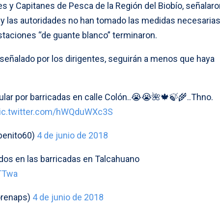
es y Capitanes de Pesca de la Región del Biobío, señalar
bia y las autoridades no han tomado las medidas necesarias
staciones “de guante blanco” terminaron.
 señalado por los dirigentes, seguirán a menos que haya
lar por barricadas en calle Colón..😭😭🌺🍁🍃🌾..Thno.
ic.twitter.com/hWQduWXc3S
benito60)
4 de junio de 2018
dos en las barricadas en Talcahuano
rTTwa
orenaps)
4 de junio de 2018