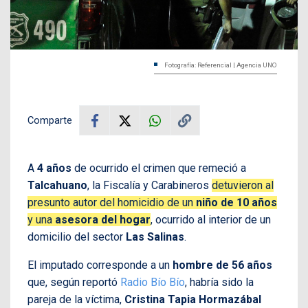
Fotografía: Referencial | Agencia UNO
Comparte
A
4 años
de ocurrido el crimen que remeció a
Talcahuano
, la Fiscalía y Carabineros
detuvieron al
presunto autor del homicidio de un
niño de 10 años
y una
asesora del hogar
, ocurrido al interior de un
domicilio del sector
Las Salinas
.
El imputado corresponde a un
hombre de 56 años
que, según reportó
Radio Bío Bío
, habría sido la
pareja de la víctima,
Cristina Tapia Hormazábal