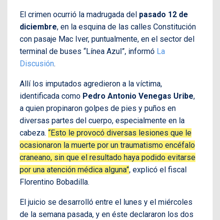
El crimen ocurrió la madrugada del
pasado 12 de
diciembre
, en la esquina de las calles Constitución
con pasaje Mac Iver, puntualmente, en el sector del
terminal de buses “Línea Azul”, informó
La
Discusión
.
Allí los imputados agredieron a la víctima,
identificada como
Pedro Antonio Venegas Uribe
,
a quien propinaron golpes de pies y puños en
diversas partes del cuerpo, especialmente en la
cabeza.
“Esto le provocó diversas lesiones que le
ocasionaron la muerte por un traumatismo encéfalo
craneano, sin que el resultado haya podido evitarse
por una atención médica alguna”
, explicó el fiscal
Florentino Bobadilla.
El juicio se desarrolló entre el lunes y el miércoles
de la semana pasada, y en éste declararon los dos