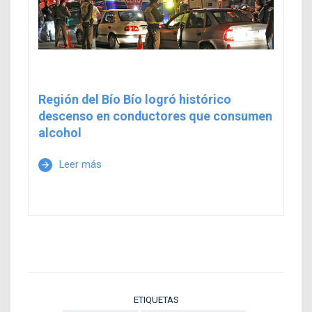
Región del Bío Bío logró histórico
descenso en conductores que consumen
alcohol
Leer más
arrow_forward
ETIQUETAS