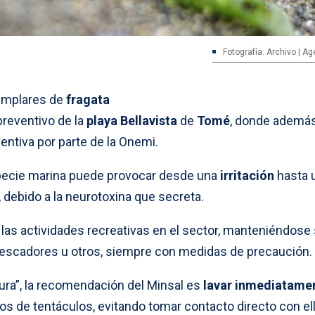
Fotografía: Archivo | A
emplares de
fragata
preventivo de la
playa Bellavista
de
Tomé
, donde ademá
entiva por parte de la Onemi.
specie marina puede provocar desde una
irritación
hasta 
, debido a la neurotoxina que secreta.
las actividades recreativas en el sector, manteniéndose 
pescadores u otros, siempre con medidas de precaución.
ura”, la recomendación del Minsal es
lavar inmediatame
tos de tentáculos, evitando tomar contacto directo con el