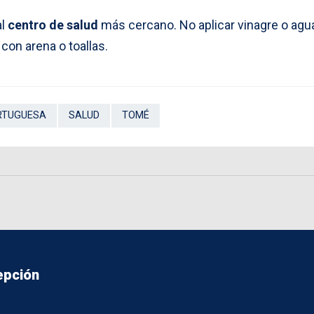
al
centro de salud
más cercano. No aplicar vinagre o agu
l con arena o toallas.
RTUGUESA
SALUD
TOMÉ
epción