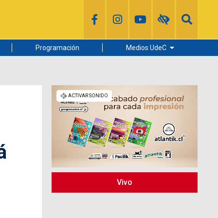
Programación
Medios UdeC
Diario Concepción
Radio UdeC
Noticias UdeC
La Discusión
á
Vivo