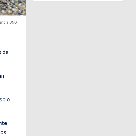
gencia UNO
s de
un
solo
nte
los.