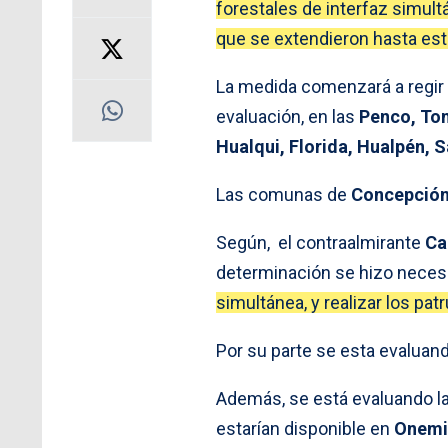
forestales de interfaz simult
que se extendieron hasta es
La medida comenzará a regir 
evaluación, en las
Penco, Tom
Hualqui, Florida, Hualpén, 
Las comunas de
Concepción
Según, el contraalmirante
Ca
determinación se hizo neces
simultánea, y realizar los pa
Por su parte se esta evaluand
Además, se está evaluando l
estarían disponible en
Onemi 