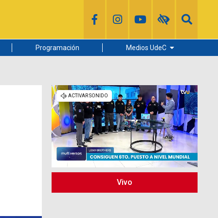
Programación
Medios UdeC
Diario Concepción
Radio UdeC
Noticias UdeC
La Discusión
Vivo