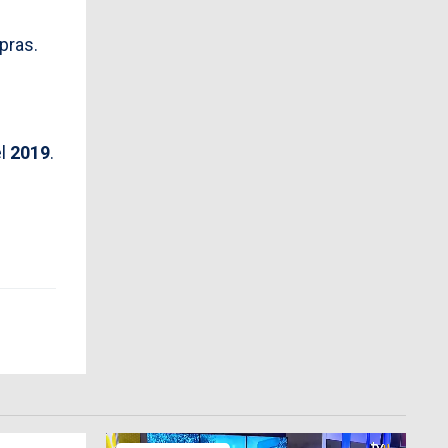
pras.
l
2019
.
.