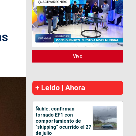
as
Vivo
+ Leído | Ahora
Ñuble: confirman
tornado EF1 con
comportamiento de
"skipping" ocurrido el 27
de julio