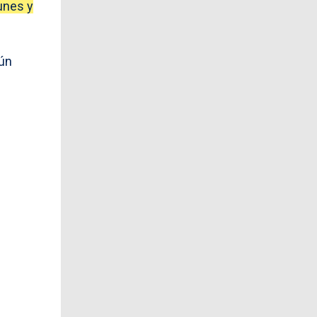
unes y
gún