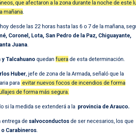
áneos, que afectaron a la zona durante la noche de este l
ta mañana
.
hoy desde las 22 horas hasta las 6 o 7 de la mañana, se
é, Coronel, Lota, San Pedro de la Paz, Chiguayante,
Santa Juana
.
 y Talcahuano
quedan
fuera
de esta determinación.
rlos Huber
, jefe de zona de la Armada, señaló que la
aria para
evitar nuevos focos de incendios de forma
trullajes de forma más segura.
o si la medida se extenderá a la
provincia de Arauco.
a entrega de
salvoconductos
de ser necesarios, los que
o Carabineros
.