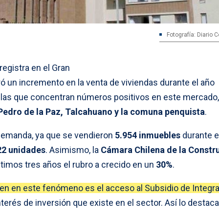
Fotografía: Diario 
egistra en el Gran
ó un incremento en la venta de viviendas durante el año
 las que concentran números positivos en este mercado
edro de la Paz, Talcahuano y la comuna penquista
.
demanda, ya que se vendieron
5.954 inmuebles
durante e
22 unidades
. Asimismo, la
Cámara Chilena de la Constr
timos tres años el rubro a crecido en un
30%
.
den en este fenómeno es el acceso al Subsidio de Integr
terés de inversión que existe en el sector. Así lo destac