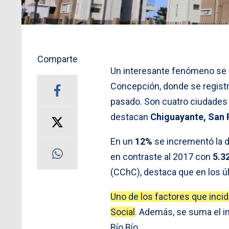
Comparte
Un interesante fenómeno se r
Concepción, donde se registr
pasado. Son cuatro ciudades
destacan
Chiguayante, San P
En un
12%
se incrementó la 
en contraste al 2017 con
5.3
(CChC), destaca que en los úl
Uno de los factores que inci
Social
. Además, se suma el in
Bío Bío.