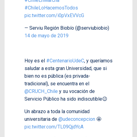
#ChileEnMarcha
#ChileLoHacemosTodos
pic.twitter.com/i0pVxEVVcG
— Serviu Región Biobío (@serviubiobio)
14 de mayo de 2019
Hoy es el
#CentenarioUdeC
, y queríamos
saludar a esta gran Universidad, que si
bien no es pública (es privada-
tradicional), se encuentra en el
@CRUCH_Chile
y su vocación de
Servicio Público ha sido indiscutible😉
Un abrazo a toda la comunidad
universitaria de
@udeconcepcion
🤩
pic.twitter.com/TL09QjdYcA