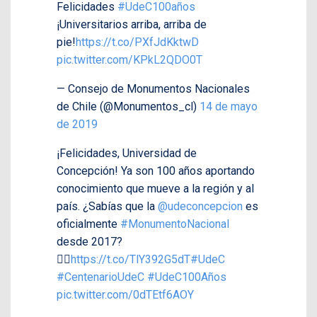
Felicidades
#UdeC100años
¡Universitarios arriba, arriba de
pie!
https://t.co/PXfJdKktwD
pic.twitter.com/KPkL2QDO0T
— Consejo de Monumentos Nacionales
de Chile (@Monumentos_cl)
14 de mayo
de 2019
¡Felicidades, Universidad de
Concepción! Ya son 100 años aportando
conocimiento que mueve a la región y al
país. ¿Sabías que la
@udeconcepcion
es
oficialmente
#MonumentoNacional
desde 2017?
👉🏽
https://t.co/TlY392G5dT
#UdeC
#CentenarioUdeC
#UdeC100Años
pic.twitter.com/0dTEtf6AOY