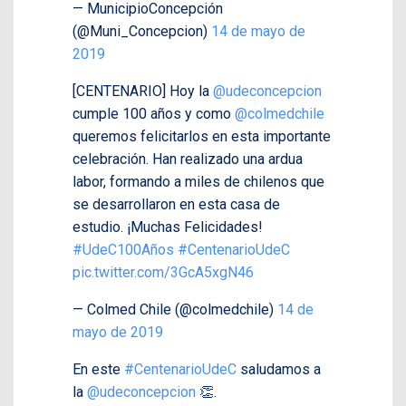
— MunicipioConcepción
(@Muni_Concepcion)
14 de mayo de
2019
[CENTENARIO] Hoy la
@udeconcepcion
cumple 100 años y como
@colmedchile
queremos felicitarlos en esta importante
celebración. Han realizado una ardua
labor, formando a miles de chilenos que
se desarrollaron en esta casa de
estudio. ¡Muchas Felicidades!
#UdeC100Años
#CentenarioUdeC
pic.twitter.com/3GcA5xgN46
— Colmed Chile (@colmedchile)
14 de
mayo de 2019
En este
#CentenarioUdeC
saludamos a
la
@udeconcepcion
👏.