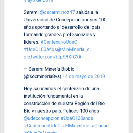
mayo de 2019
Seremi
@oscarmunoz47
saluda a la
Universidad de Concepción por sus 100
años aportando al desarrollo del país
formando grandes profesionales y
líderes.
#CentenarioUdeC
#UdeC100Años
@MinMineria_cl
pic.twitter.com/btpS8XfGYA
— Seremi Minería Biobío
(@secmineria8va)
14 de mayo de 2019
Hoy saludamos el centenario de una
institución fundamental en la
construcción de nuestra Región del Bío
Bío y nuestro país. Felices 100 años
@udeconcepcion
#UdeC100anos
#CentenarioUdeC
#ElMinvuUneLaCiudad