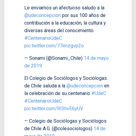
Le enviamos un afectuoso saludo a la
@udeconcepcion
por sus 100 años de
contribución a la educación, la cultura y
diversas áreas del conocimiento.
#CentenarioUdeC
pic.twitter.com/77enzgvp2o
— Sonami (@Sonami_Chile)
14 de mayo
de 2019
El Colegio de Sociólogos y Sociólogas
de Chile saluda a la
@udeconcepcion
en
la celebración de su centenario
#UdeC
#CentenarioUdeC
pic.twitter.com/RI3hvE6yUV
— Colegio de Sociólogas y Sociólogos
de Chile A.G. (@colesociologos)
14 de