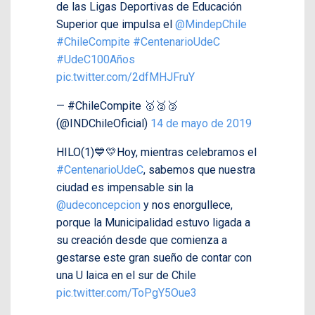
de las Ligas Deportivas de Educación
Superior que impulsa el
@MindepChile
#ChileCompite
#CentenarioUdeC
#UdeC100Años
pic.twitter.com/2dfMHJFruY
— #ChileCompite 🥇🥈🥉
(@INDChileOficial)
14 de mayo de 2019
HILO(1)💙💛Hoy, mientras celebramos el
#CentenarioUdeC
, sabemos que nuestra
ciudad es impensable sin la
@udeconcepcion
y nos enorgullece,
porque la Municipalidad estuvo ligada a
su creación desde que comienza a
gestarse este gran sueño de contar con
una U laica en el sur de Chile
pic.twitter.com/ToPgY5Oue3