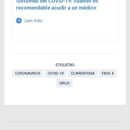
Síntomas del COVID-19: cuándo es
recomendable acudir a un médico
Leer más
arrow_forward
ETIQUETAS
CORONAVIRUS
COVID-19
CUARENTENA
FASE 4
VIRUS