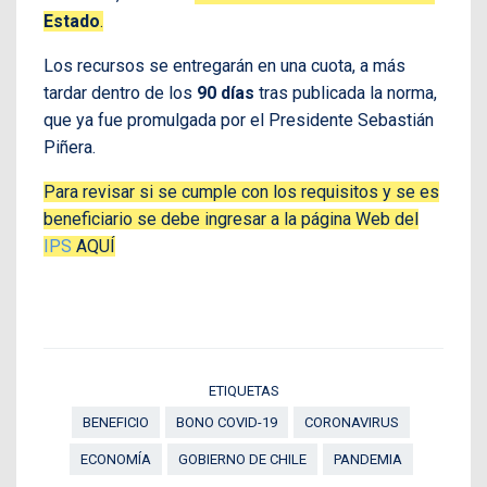
Estado
.
Los recursos se entregarán en una cuota, a más
tardar dentro de los
90 días
tras publicada la norma,
que ya fue promulgada por el Presidente Sebastián
Piñera.
Para revisar si se cumple con los requisitos y se es
beneficiario se debe ingresar a la página Web del
IPS
AQUÍ
ETIQUETAS
BENEFICIO
BONO COVID-19
CORONAVIRUS
ECONOMÍA
GOBIERNO DE CHILE
PANDEMIA