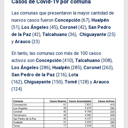
Casos de Covid-19 por comuna
Las comunas que presentaron la mayor cantidad de
nuevos casos fueron
Concepción
(67),
Hualpén
(51),
Los Ángeles
(45),
Coronel
(42),
San Pedro
de la Paz
(42),
Talcahuano
(36),
Chiguayante
(25)
y
Arauco
(23).
En tanto, las comunas con más de 100 casos
activos son
Concepción
(410),
Talcahuano
(308),
Los Ángeles
(286),
Hualpén
(285),
Coronel
(263),
San Pedro de la Paz
(216),
Lota
(162),
Chiguayante
(150),
Tomé
(128) y
Arauco
(124).