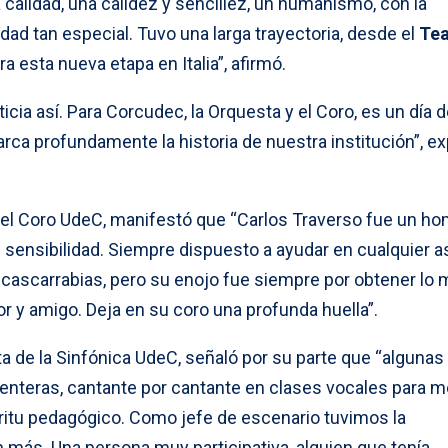
calidad, una calidez y sencillez, un humanismo, con la
idad tan especial. Tuvo una larga trayectoria, desde el
Tea
a esta nueva etapa en Italia”, afirmó.
cia así. Para Corcudec, la Orquesta y el Coro, es un día 
rca profundamente la historia de nuestra institución”, e
 del Coro UdeC, manifestó que “Carlos Traverso fue un h
n sensibilidad. Siempre dispuesto a ayudar en cualquier 
cascarrabias, pero su enojo fue siempre por obtener lo 
r y amigo. Deja en su coro una profunda huella”.
ta de la Sinfónica UdeC, señaló por su parte que “alguna
 enteras, cantante por cantante en clases vocales para m
íritu pedagógico. Como jefe de escenario tuvimos la
 más. Una persona muy participativa, alguien que tenía