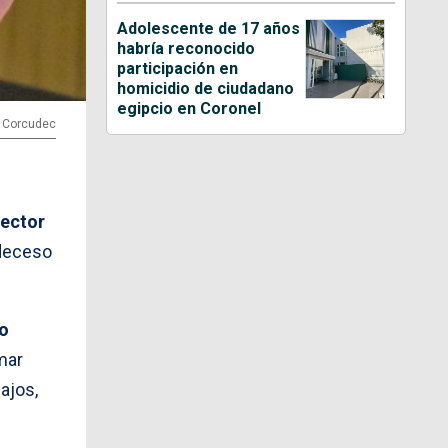
Adolescente de 17 años
habría reconocido
participación en
homicidio de ciudadano
egipcio en Coronel
: Corcudec
rector
 deceso
o
mar
ajos,