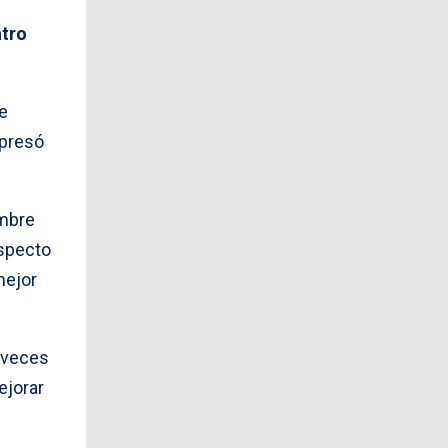
tro
de
xpresó
ombre
aspecto
mejor
s veces
ejorar