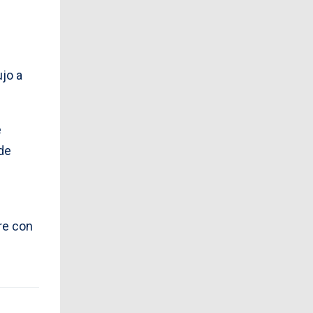
ujo a
e
de
pre con