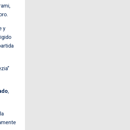
rami,
oro.
e y
igido
partida
ezia”
ado
,
la
damente