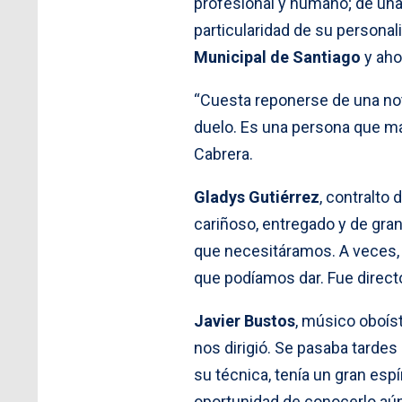
profesional y humano; de una 
particularidad de su personal
Municipal de Santiago
y ahor
“Cuesta reponerse de una noti
duelo. Es una persona que ma
Cabrera.
Gladys Gutiérrez
, contralto
cariñoso, entregado y de gra
que necesitáramos. A veces, 
que podíamos dar. Fue directo
Javier Bustos
, músico oboís
nos dirigió. Se pasaba tardes
su técnica, tenía un gran esp
oportunidad de conocerlo aún