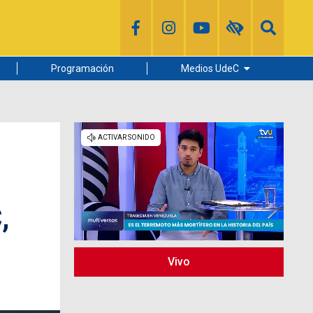
Programación
Medios UdeC
Diario Concepción
Radio UdeC
Noticias UdeC
La Discusión
,
Vivo