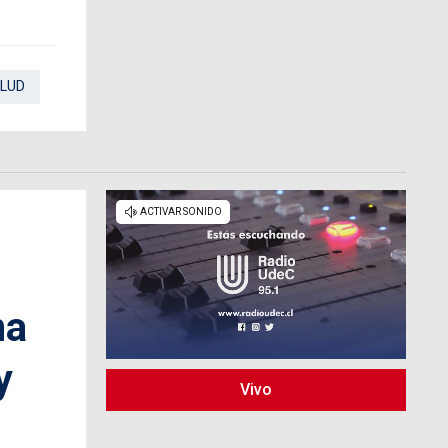
ALUD
na
y
Vivo