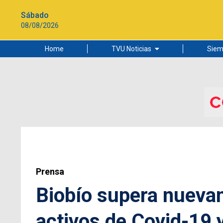
Sábado
08/08/2026
Home
TVU Noticias
Siem
Lo más leído
Ciudad
Cultura
Universidad de Concepción
Prensa
Biobío supera nueva
activos de Covid-19 