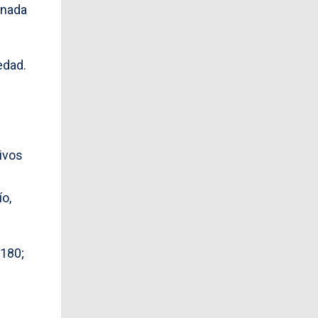
rnada
edad.
ivos
ío,
 180;