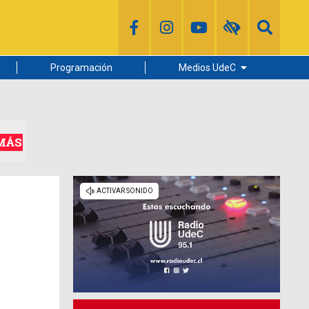
Programación
Medios UdeC
Diario Concepción
Radio UdeC
Noticias UdeC
La Discusión