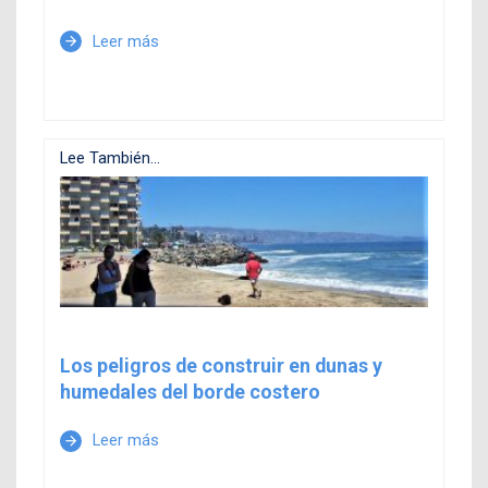
Leer más
arrow_forward
Lee También...
Los peligros de construir en dunas y
humedales del borde costero
Leer más
arrow_forward