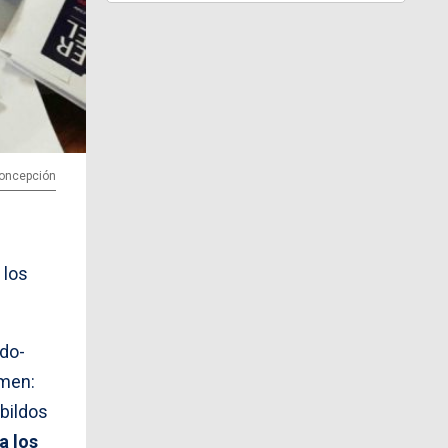
 Concepción
 los
ado-
amen:
abildos
a los