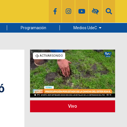
Programación
Medios UdeC
Diario Concepción
Radio UdeC
Noticias UdeC
La Discusión
ó
Vivo