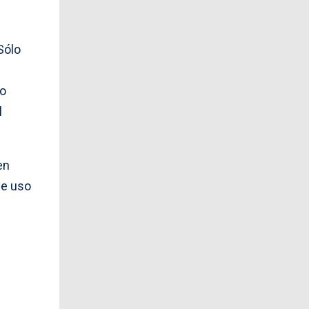
Sólo
mo
l
en
de uso