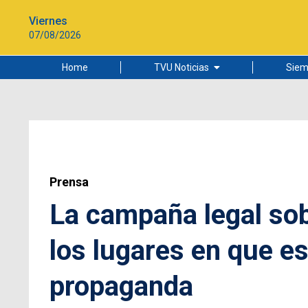
Viernes
07/08/2026
Home
TVU Noticias
Siem
Lo más leído
Ciudad
Cultura
Universidad de Concepción
Prensa
La campaña legal sobr
los lugares en que e
propaganda