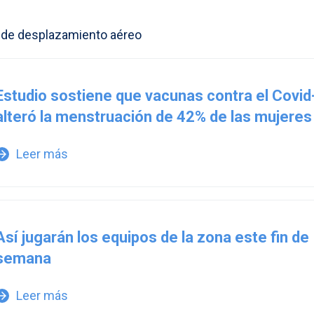
 de desplazamiento aéreo
Estudio sostiene que vacunas contra el Covid
alteró la menstruación de 42% de las mujeres
Leer más
w_forward
Así jugarán los equipos de la zona este fin de
semana
Leer más
w_forward