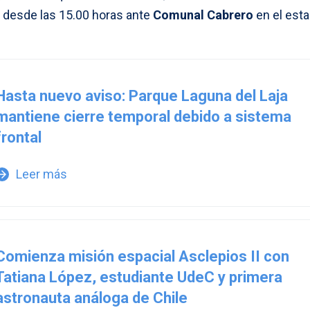
 desde las 15.00 horas ante
Comunal Cabrero
en el esta
Hasta nuevo aviso: Parque Laguna del Laja
mantiene cierre temporal debido a sistema
frontal
Leer más
w_forward
Comienza misión espacial Asclepios II con
Tatiana López, estudiante UdeC y primera
astronauta análoga de Chile