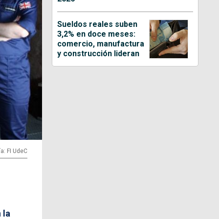
Sueldos reales suben
3,2% en doce meses:
comercio, manufactura
y construcción lideran
ía: FI UdeC
 la