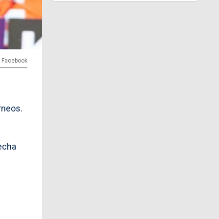
| Facebook
rneos.
echa