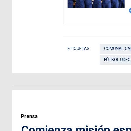
arro
ETIQUETAS
COMUNAL CA
FÚTBOL UDEC
Prensa
Comienza misión espa