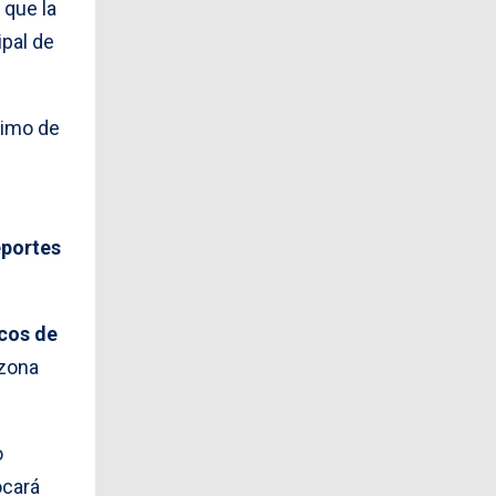
 que la
ipal de
timo de
portes
cos
de
 zona
o
cará