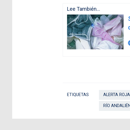
Lee También...
arro
ETIQUETAS
ALERTA ROJA
RÍO ANDALIÉ