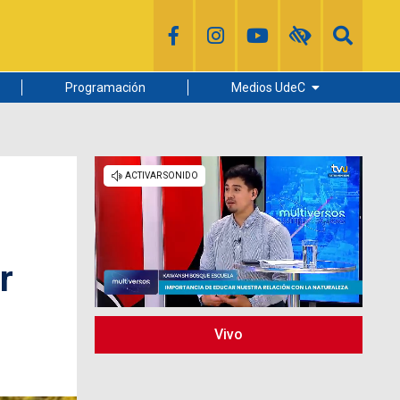
Programación
Medios UdeC
Diario Concepción
Radio UdeC
Noticias UdeC
La Discusión
r
Vivo