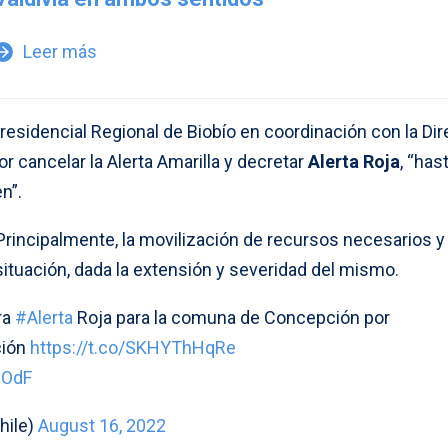
Leer más
w_forward
Presidencial Regional de Biobío en coordinación con la Di
r cancelar la Alerta Amarilla y decretar
Alerta Roja
, “has
n”.
rincipalmente, la movilización de recursos necesarios y
 situación, dada la extensión y severidad del mismo.
ra
#Alerta
Roja para la comuna de Concepción por
ción
https://t.co/SKHYThHqRe
iOdF
hile)
August 16, 2022