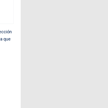
rección
ta que