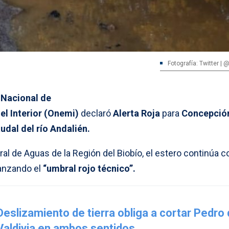
Fotografía: Twitter | 
 Nacional de
el Interior (Onemi)
declaró
Alerta Roja
para
Concepció
dal del río Andalién.
al de Aguas de la Región del Biobío, el estero continúa c
canzando el
“umbral rojo técnico”.
Deslizamiento de tierra obliga a cortar Pedro
Valdivia en ambos sentidos