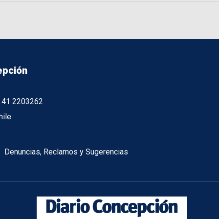
epción
56 41 2203262
hile
Denuncias, Reclamos y Sugerencias