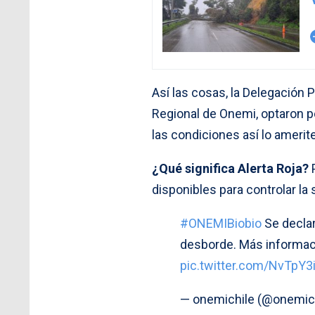
arro
Así las cosas, la Delegación 
Regional de Onemi, optaron po
las condiciones así lo amerite
¿Qué significa Alerta Roja?
P
disponibles para controlar la
#ONEMIBiobio
Se decla
desborde. Más informa
pic.twitter.com/NvTpY3
— onemichile (@onemic