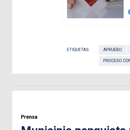
arro
ETIQUETAS
APRUEBO
PROCESO CO
Prensa