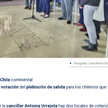
Fotografía: Cancillería Chil
Chile
continental
a
votación
del
plebiscito de salida
para los chilenos que 
r la
canciller Antonia Urrejola
hay dos locales de votació