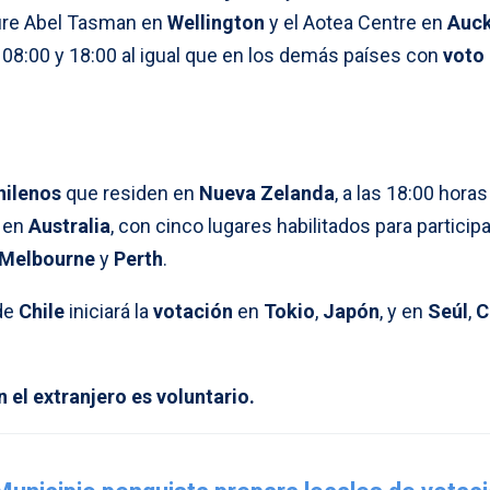
cure Abel Tasman en
Wellington
y el Aotea Centre en
Auck
 08:00 y 18:00 al igual que en los demás países con
voto
hilenos
que residen en
Nueva Zelanda
, a las 18:00 horas
 en
Australia
, con cinco lugares habilitados para participa
Melbourne
y
Perth
.
 de
Chile
iniciará la
votación
en
Tokio
,
Japón
, y en
Seúl
,
C
 el extranjero es voluntario.