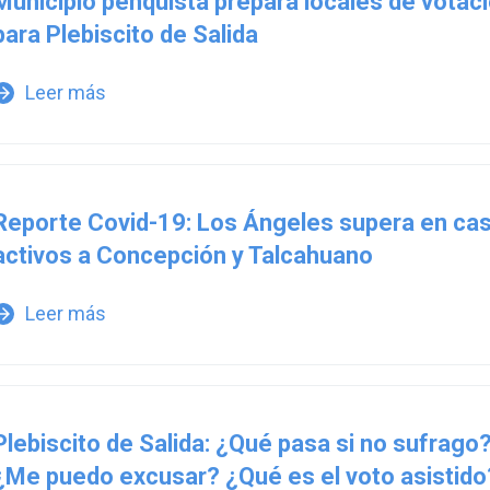
Municipio penquista prepara locales de votac
para Plebiscito de Salida
Leer más
w_forward
Reporte Covid-19: Los Ángeles supera en ca
activos a Concepción y Talcahuano
Leer más
w_forward
Plebiscito de Salida: ¿Qué pasa si no sufrago
¿Me puedo excusar? ¿Qué es el voto asistido