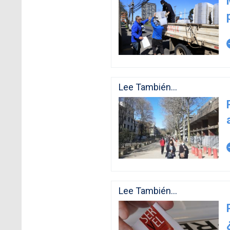
arro
Lee También...
arro
Lee También...