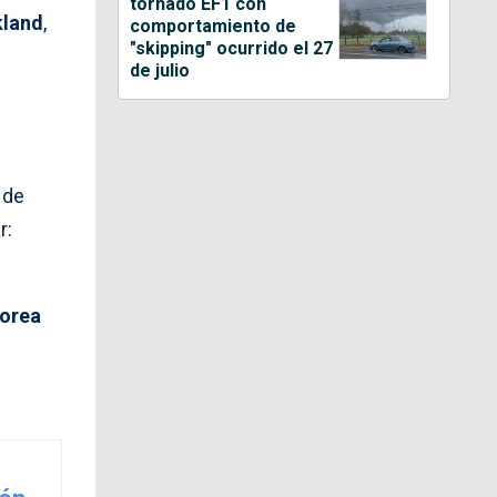
tornado EF1 con
land
,
comportamiento de
"skipping" ocurrido el 27
de julio
 de
r:
orea