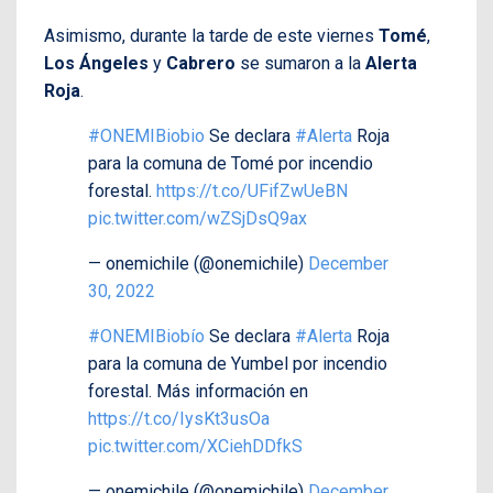
Asimismo, durante la tarde de este viernes
Tomé
,
Los Ángeles
y
Cabrero
se sumaron a la
Alerta
Roja
.
#ONEMIBiobio
Se declara
#Alerta
Roja
para la comuna de Tomé por incendio
forestal.
https://t.co/UFifZwUeBN
pic.twitter.com/wZSjDsQ9ax
— onemichile (@onemichile)
December
30, 2022
#ONEMIBiobío
Se declara
#Alerta
Roja
para la comuna de Yumbel por incendio
forestal. Más información en
https://t.co/IysKt3usOa
pic.twitter.com/XCiehDDfkS
— onemichile (@onemichile)
December