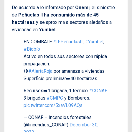
De acuerdo a lo informado por
Onemi
, el siniestro
de
Peñuelas II ha consumido más de 45
hectáreas
y se aproxima a sectores aledaños a
viviendas en
Yumbel
.
EN COMBATE
#IFPeñuelasII
,
#Yumbel
,
#Biobío
Activo en todos sus sectores con rápida
propagación.
🔴
#AlertaRoja
por amenaza a viviendas.
Superficie preliminar➡️40 hectáreas.
Recursos➡️1 brigada, 1 técnico
#CONAF
,
3 brigadas
#CMPC
y Bomberos.
pic.twitter.com/5xaVL09AQs
— CONAF – Incendios forestales
(@incendios_CONAF)
December 30,