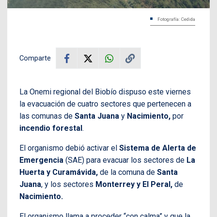
Fotografía: Cedida
Comparte
La Onemi regional del Biobío dispuso este viernes
la evacuación de cuatro sectores que pertenecen a
las comunas de
Santa Juana
y
Nacimiento,
por
incendio forestal
.
El organismo debió activar el
Sistema de Alerta de
Emergencia
(SAE) para evacuar los sectores de
La
Huerta y Curamávida,
de la comuna de
Santa
Juana
, y los sectores
Monterrey y El Peral,
de
Nacimiento.
El organismo llama a proceder “con calma” y que la