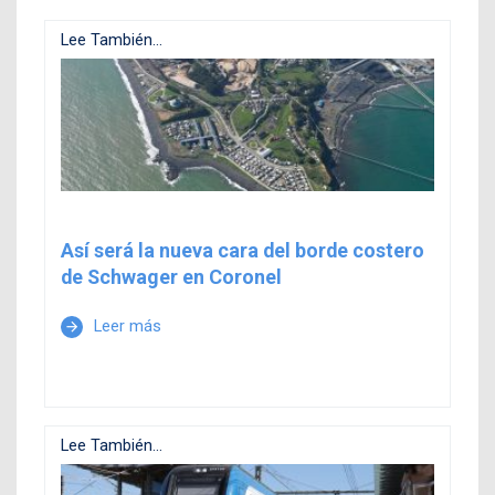
Lee También...
Así será la nueva cara del borde costero
de Schwager en Coronel
Leer más
arrow_forward
Lee También...