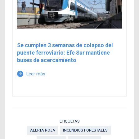
Se cumplen 3 semanas de colapso del
puente ferroviario: Efe Sur mantiene
buses de acercamiento
Leer más
arrow_forward
ETIQUETAS
ALERTA ROJA
INCENDIOS FORESTALES