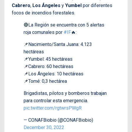
Cabrero
,
Los Ángeles
y
Yumbel
por diferentes
focos de incendios forestales.
🔴La Región se encuentra con 5 alertas
roja comunales por
#IF
🔥:
📌Nacimiento/Santa Juana: 4.123
hectáreas
📌Yumbel: 45 hectáreas
📌Cabrero: 60 hectáreas
📌Los Ángeles: 10 hectáreas
📌Tomé: 0,3 hectárea
Brigadistas, pilotos y bomberos trabajan
para controlar esta emergencia.
pic.twitter.com/rgtwrsPWgR
— CONAFBiobio (@CONAFBiobio)
December 30, 2022