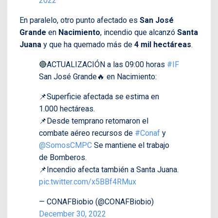
2022
En paralelo, otro punto afectado es
San José
Grande
en
Nacimiento
, incendio que alcanzó
Santa
Juana
y que ha quemado más de
4 mil hectáreas
.
🔴ACTUALIZACIÓN a las 09:00 horas
#IF
San José Grande🔥 en Nacimiento:
📌Superficie afectada se estima en
1.000 hectáreas.
📌Desde temprano retomaron el
combate aéreo recursos de
#Conaf
y
@SomosCMPC
Se mantiene el trabajo
de Bomberos.
📌Incendio afecta también a Santa Juana.
pic.twitter.com/x5BBf4RMux
— CONAFBiobio (@CONAFBiobio)
December 30, 2022