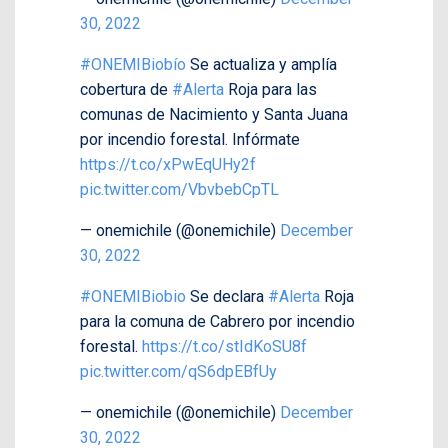
30, 2022
#ONEMIBiobío
Se actualiza y amplía
cobertura de
#Alerta
Roja para las
comunas de Nacimiento y Santa Juana
por incendio forestal. Infórmate
https://t.co/xPwEqUHy2f
pic.twitter.com/VbvbebCpTL
— onemichile (@onemichile)
December
30, 2022
#ONEMIBiobio
Se declara
#Alerta
Roja
para la comuna de Cabrero por incendio
forestal.
https://t.co/stIdKoSU8f
pic.twitter.com/qS6dpEBfUy
— onemichile (@onemichile)
December
30, 2022