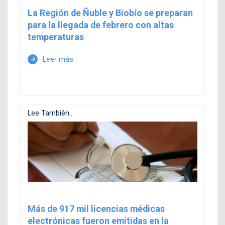
La Región de Ñuble y Biobío se preparan
para la llegada de febrero con altas
temperaturas
Leer más
arrow_forward
Lee También...
Más de 917 mil licencias médicas
electrónicas fueron emitidas en la