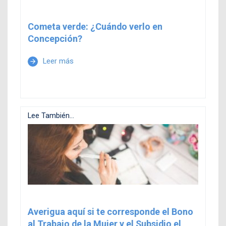
Cometa verde: ¿Cuándo verlo en
Concepción?
Leer más
arrow_forward
Lee También...
Averigua aquí si te corresponde el Bono
al Trabajo de la Mujer y el Subsidio el