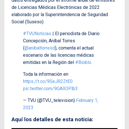
datos entregados por el informe anual de emisores
de Licencias Médicas Electrónicas de 2022
elaborado por la Superintendencia de Seguridad
Social (Suseso).
#TVUNoticias
| El periodista de Diario
Concepción, Aníbal Torres
(
@anibaltorresd
), comenta el actual
escenario de las licencias médicas
emitidas en la Región del
#Biobío
.
Toda la información en
https://t.co/9SeJR2ZtE0
pic.twitter.com/9GAlIOPlb3
— TVU (@TVU_television)
February 1,
2023
Aquí los detalles de esta noticia: