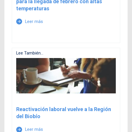
para la llegada de febrero con altas
temperaturas
Leer más
arrow_forward
Lee También...
Reactivación laboral vuelve a la Región
del Biobío
Leer más
arrow_forward