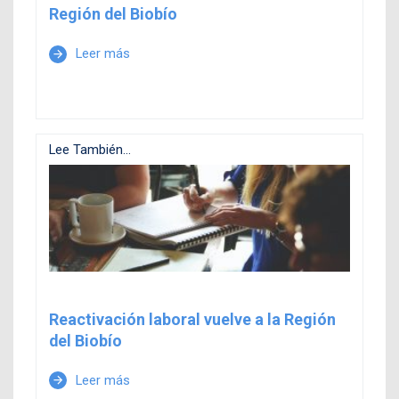
Región del Biobío
Leer más
arrow_forward
Lee También...
Reactivación laboral vuelve a la Región
del Biobío
Leer más
arrow_forward