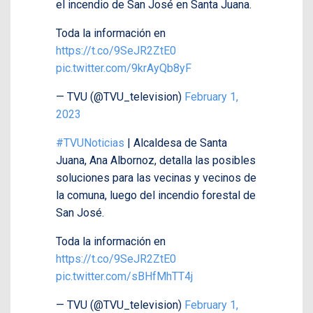
el incendio de San José en Santa Juana.
Toda la información en
https://t.co/9SeJR2ZtE0
pic.twitter.com/9krAyQb8yF
— TVU (@TVU_television)
February 1,
2023
#TVUNoticias
| Alcaldesa de Santa
Juana, Ana Albornoz, detalla las posibles
soluciones para las vecinas y vecinos de
la comuna, luego del incendio forestal de
San José.
Toda la información en
https://t.co/9SeJR2ZtE0
pic.twitter.com/sBHfMhTT4j
— TVU (@TVU_television)
February 1,