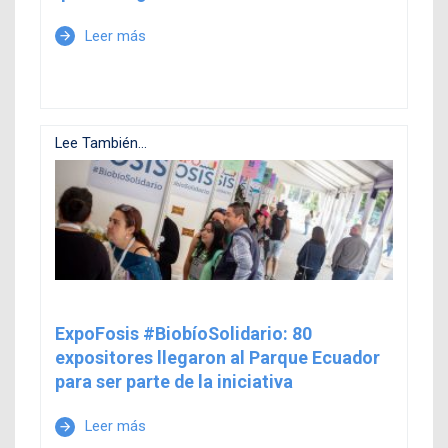
Leer más
arrow_forward
Lee También...
ExpoFosis #BiobíoSolidario: 80
expositores llegaron al Parque Ecuador
para ser parte de la iniciativa
Leer más
arrow_forward