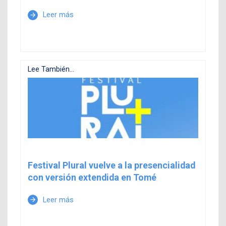
Leer más
arrow_forward
Lee También...
Festival Plural vuelve a la presencialidad
con versión extendida en Tomé
Leer más
arrow_forward