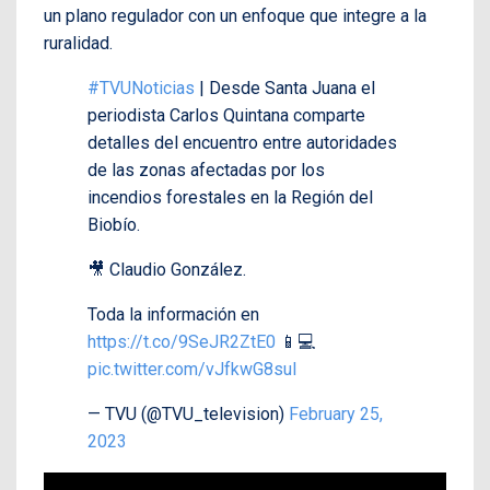
un plano regulador con un enfoque que integre a la
ruralidad.
#TVUNoticias
| Desde Santa Juana el
periodista Carlos Quintana comparte
detalles del encuentro entre autoridades
de las zonas afectadas por los
incendios forestales en la Región del
Biobío.
🎥 Claudio González.
Toda la información en
https://t.co/9SeJR2ZtE0
📱💻
pic.twitter.com/vJfkwG8suI
— TVU (@TVU_television)
February 25,
2023