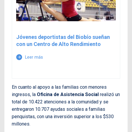
Jóvenes deportistas del Biobío sueñan
con un Centro de Alto Rendimiento
Leer más
arrow_forward
En cuanto al apoyo a las familias con menores
ingresos, la
Oficina de Asistencia Social
realizó un
total de 10.422 atenciones a la comunidad y se
entregaron 10.707 ayudas sociales a familias
penquistas, con una inversión superior a los $530
millones.