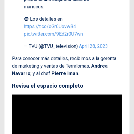
mariscos.
🔵 Los detalles en
https://t.co/oGr6UovwB4
pic.twitter.com/9Ed2r0U7wn
— TVU (@TVU_television)
April 28, 2023
Para conocer más detalles, recibimos a la gerenta
de marketing y ventas de Terralomas,
Andrea
Navarro
; y al chef
Pierre Iman
.
Revisa el espacio completo