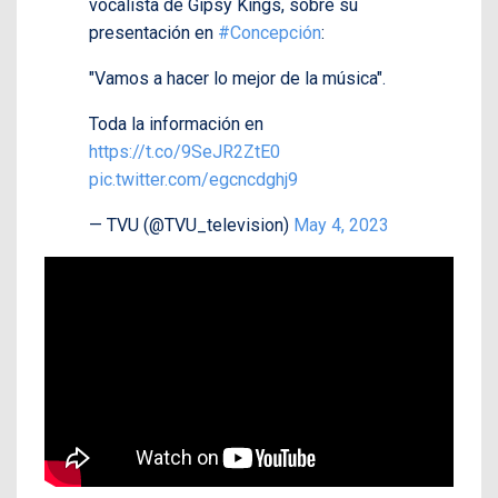
vocalista de Gipsy Kings, sobre su
presentación en
#Concepción
:
"Vamos a hacer lo mejor de la música".
Toda la información en
https://t.co/9SeJR2ZtE0
pic.twitter.com/egcncdghj9
— TVU (@TVU_television)
May 4, 2023