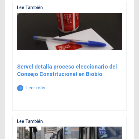
Lee También...
Servel detalla proceso eleccionario del
Consejo Constitucional en Biobío
Leer más
arrow_forward
Lee También...