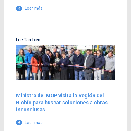
Leer más
arrow_forward
Lee También...
Ministra del MOP visita la Región del
Biobío para buscar soluciones a obras
inconclusas
Leer más
arrow_forward