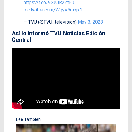
https://t.co/9SeJR2ZtE0
pic.twitter.com/WqyV5mxjx1
— TVU (@TVU_television)
May 3, 2023
Así lo informó TVU Noticias Edición
Central
Lee También...