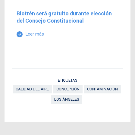
Biotrén será gratuito durante elección
del Consejo Constitucional
Leer más
arrow_forward
ETIQUETAS
CALIDAD DEL AIRE
CONCEPCIÓN
CONTAMINACIÓN
LOS ÁNGELES