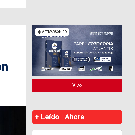
ón
Vivo
+ Leído | Ahora