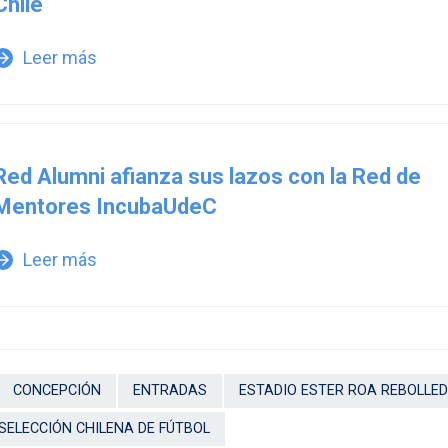
Chile
Leer más
w_forward
Red Alumni afianza sus lazos con la Red de
Mentores IncubaUdeC
Leer más
w_forward
CONCEPCIÓN
ENTRADAS
ESTADIO ESTER ROA REBOLLE
SELECCIÓN CHILENA DE FÚTBOL