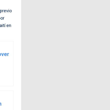
previo
por
ití en
over
n