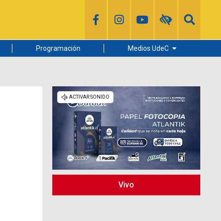
Programación
Medios UdeC
Diario Concepción
Radio UdeC
Noticias UdeC
La Discusión
Vivo