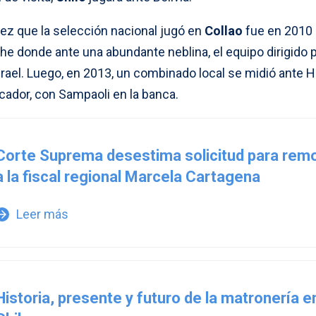
vez que la selección nacional jugó en
Collao
fue en 2010 
che donde ante una abundante neblina, el equipo dirigido 
srael. Luego, en 2013, un combinado local se midió ante Ha
cador, con Sampaoli en la banca.
Corte Suprema desestima solicitud para rem
a la fiscal regional Marcela Cartagena
Leer más
w_forward
Historia, presente y futuro de la matronería e