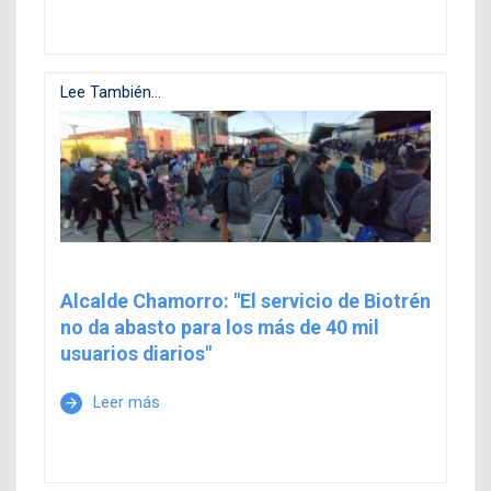
Lee También...
Alcalde Chamorro: "El servicio de Biotrén
no da abasto para los más de 40 mil
usuarios diarios"
Leer más
arrow_forward