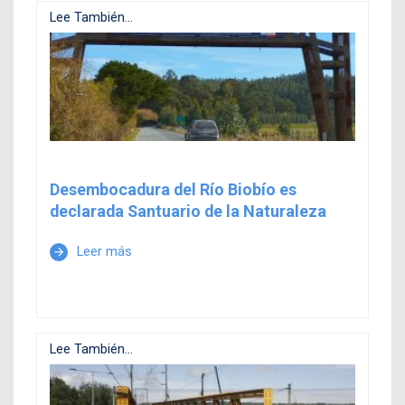
Lee También...
Desembocadura del Río Biobío es
declarada Santuario de la Naturaleza
Leer más
arrow_forward
Lee También...