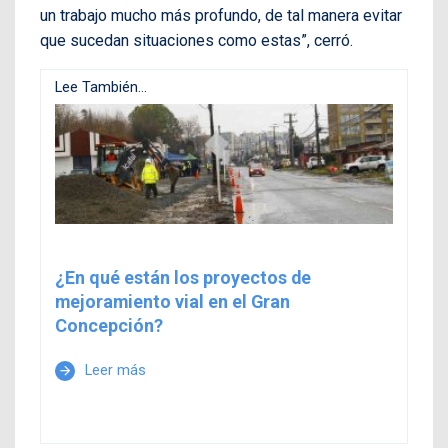
un trabajo mucho más profundo, de tal manera evitar
que sucedan situaciones como estas”, cerró.
Lee También...
¿En qué están los proyectos de
mejoramiento vial en el Gran
Concepción?
Leer más
arrow_forward