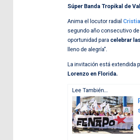
Súper Banda Tropikal de Va
Anima el locutor radial
Cristi
segundo año consecutivo de e
oportunidad para
celebrar la
lleno de alegría”.
La invitación está extendida p
Lorenzo en Florida.
Lee También...
arro