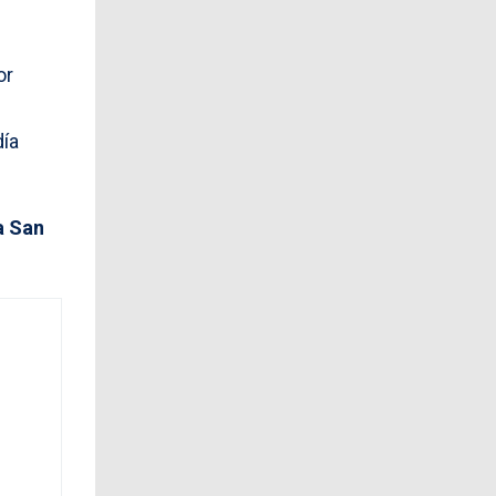
or
día
a San