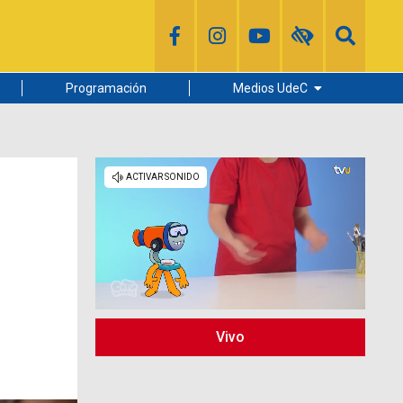
Programación
Medios UdeC
Diario Concepción
Radio UdeC
Noticias UdeC
La Discusión
Vivo