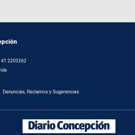
epción
56 41 2203262
hile
Denuncias, Reclamos y Sugerencias