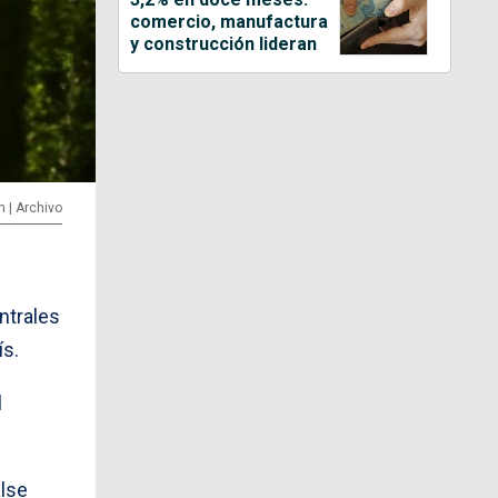
comercio, manufactura
y construcción lideran
n | Archivo
ntrales
ís.
l
alse