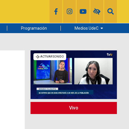
Programación
Medios UdeC
Diario Concepción
Radio UdeC
Noticias UdeC
La Discusión
Vivo