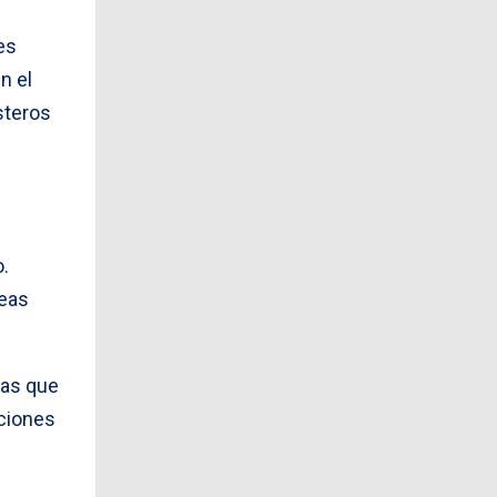
es
n el
steros
o.
reas
cas que
aciones