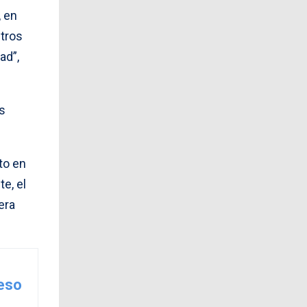
 en
etros
ad”,
us
to en
te, el
era
reso