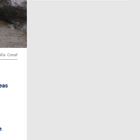
afía: Conaf
eas
e
.