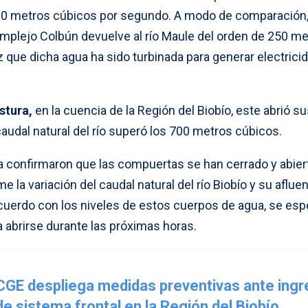
 60 metros cúbicos por segundo. A modo de comparación,
omplejo Colbún devuelve al río Maule del orden de 250 m
que dicha agua ha sido turbinada para generar electricid
stura,
en la cuencia de la Región del Biobío, este abrió s
audal natural del río superó los 700 metros cúbicos.
ma confirmaron que las compuertas se han cerrado y abier
 la variación del caudal natural del río Biobío y su afluen
uerdo con los niveles de estos cuerpos de agua, se esp
 abrirse durante las próximas horas.
CGE despliega medidas preventivas ante ing
de sistema frontal en la Región del Biobío