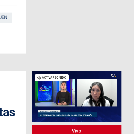
UÉN
tas
Vivo