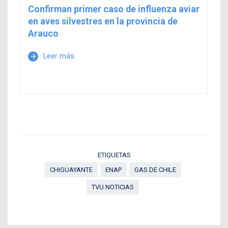
Confirman primer caso de influenza aviar
en aves silvestres en la provincia de
Arauco
Leer más
arrow_forward
ETIQUETAS
CHIGUAYANTE
ENAP
GAS DE CHILE
TVU NOTICIAS