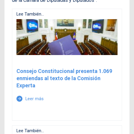
de la Cámara de Diputadas y Diputados”.
Lee También...
Consejo Constitucional presenta 1.069
enmiendas al texto de la Comisión
Experta
Leer más
arrow_forward
Lee También...