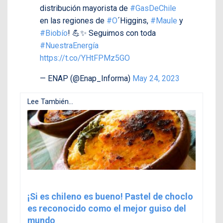
distribución mayorista de
#GasDeChile
en las regiones de
#O
´Higgins,
#Maule
y
#Biobío
! 💪✨ Seguimos con toda
#NuestraEnergía
https://t.co/YHtFPMz5GO
— ENAP (@Enap_Informa)
May 24, 2023
Lee También...
¡Si es chileno es bueno! Pastel de choclo
es reconocido como el mejor guiso del
mundo