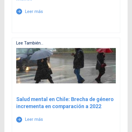
Leer más
arrow_forward
Lee También...
Salud mental en Chile: Brecha de género
incrementa en comparación a 2022
Leer más
arrow_forward