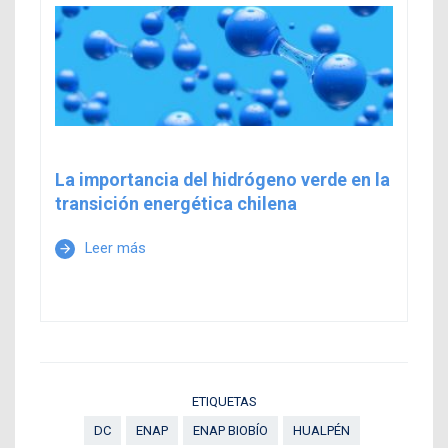
La importancia del hidrógeno verde en la
transición energética chilena
Leer más
arrow_forward
ETIQUETAS
DC
ENAP
ENAP BIOBÍO
HUALPÉN