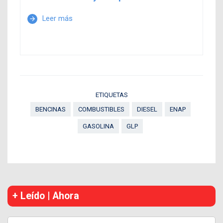
Leer más
arrow_forward
ETIQUETAS
BENCINAS
COMBUSTIBLES
DIESEL
ENAP
GASOLINA
GLP
+ Leído | Ahora